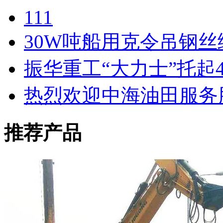
111
30W吨船用克令吊钢
振华重工“大力士”托起
热烈欢迎中海油田服务
推荐产品