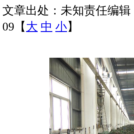
文章出处：未知
责任编辑
09【
大
中
小
】