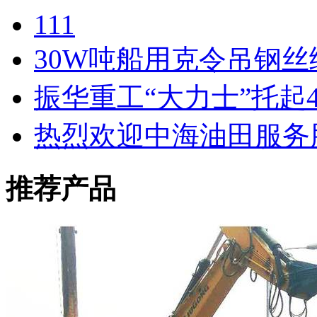
111
30W吨船用克令吊钢
振华重工“大力士”托起
热烈欢迎中海油田服务
推荐产品