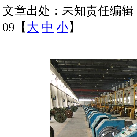
文章出处：未知
责任编辑
09【
大
中
小
】