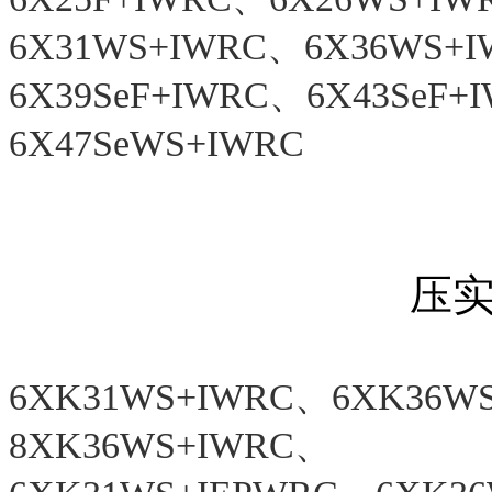
6X31WS+IWRC、6X36WS+
6X39SeF+IWRC、6X43SeF
6X47SeWS+IWRC
压
6XK31WS+IWRC、6XK36W
8XK36WS+IWRC、