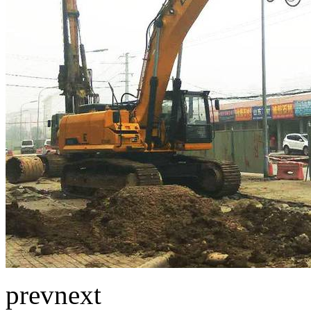
prev
next